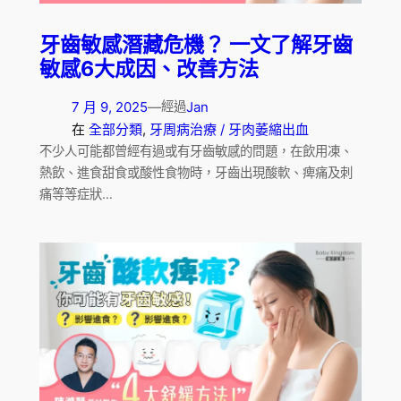
牙齒敏感潛藏危機？ 一文了解牙齒
敏感6大成因、改善方法
7 月 9, 2025
—
Jan
經過
在
全部分類
, 
牙周病治療 / 牙肉萎縮出血
不少人可能都曾經有過或有牙齒敏感的問題，在飲用凍、
熱飲、進食甜食或酸性食物時，牙齒出現酸軟、痺痛及刺
痛等等症狀…