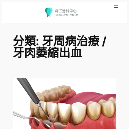
跳
至
分類:
牙周病治療 /
主
要
牙肉萎縮出血
內
容