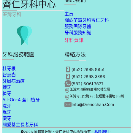
齊仁牙科中心
主頁
荃灣牙科
關於荃灣牙科齊仁牙科
服務團隊牙醫
牙科服務知識
牙科資訊
牙科服務範圍
聯絡方法
杜牙根
(852) 2898 8851
智慧齒
(852) 2898 3386
牙周病治療
(852) 6061 7527
箍牙
荃灣大河道99廣場10樓全層
植牙
荃灣青山公路285號運通洋樓地下B鋪
All-On-4 全口植牙
Info@drericchan.com
洗牙
脫牙
假牙
關愛基金長者牙科
©
2026 陳澔賢牙醫、齊仁牙科中心版權所有。
私隱聲明
。