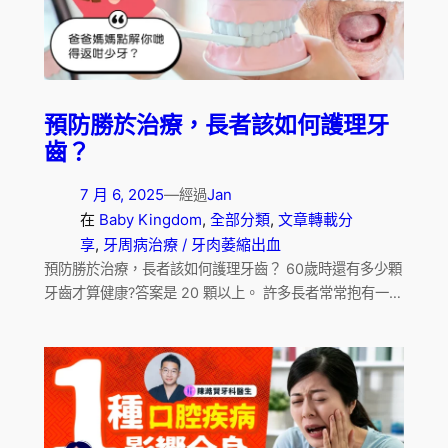
預防勝於治療，長者該如何護理牙
齒？
7 月 6, 2025
—
Jan
經過
在
Baby Kingdom
, 
全部分類
, 
文章轉載分
享
, 
牙周病治療 / 牙肉萎縮出血
預防勝於治療，長者該如何護理牙齒？ 60歲時還有多少顆
牙齒才算健康?答案是 20 顆以上。 許多長者常常抱有一…