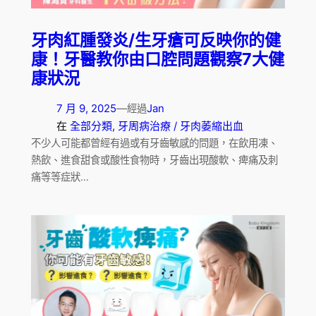
牙肉紅腫發炎/生牙瘡可反映你的健
康！牙醫教你由口腔問題觀察7大健
康狀況
7 月 9, 2025
—
Jan
經過
在
全部分類
, 
牙周病治療 / 牙肉萎縮出血
不少人可能都曾經有過或有牙齒敏感的問題，在飲用凍、
熱飲、進食甜食或酸性食物時，牙齒出現酸軟、痺痛及刺
痛等等症狀…