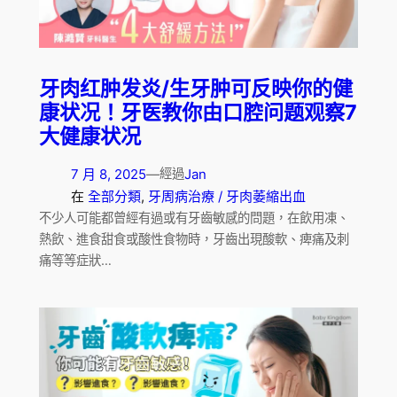
牙肉红肿发炎/生牙肿可反映你的健
康状况！牙医教你由口腔问题观察7
大健康状况
7 月 8, 2025
—
Jan
經過
在
全部分類
, 
牙周病治療 / 牙肉萎縮出血
不少人可能都曾經有過或有牙齒敏感的問題，在飲用凍、
熱飲、進食甜食或酸性食物時，牙齒出現酸軟、痺痛及刺
痛等等症狀…