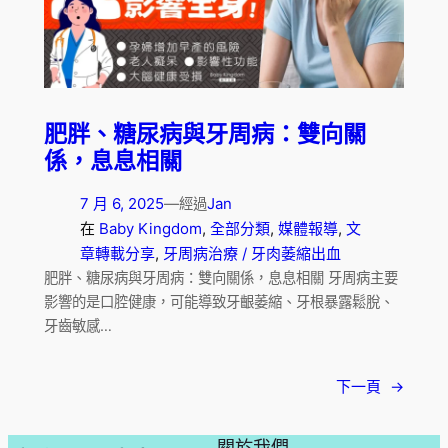
肥胖、糖尿病與牙周病：雙向關
係，息息相關
7 月 6, 2025
—
Jan
經過
在
Baby Kingdom
, 
全部分類
, 
媒體報導
, 
文
章轉載分享
, 
牙周病治療 / 牙肉萎縮出血
肥胖、糖尿病與牙周病：雙向關係，息息相關 牙周病主要
影響的是口腔健康，可能導致牙齦萎縮、牙根暴露鬆脫、
牙齒敏感…
下一頁
→
關於我們