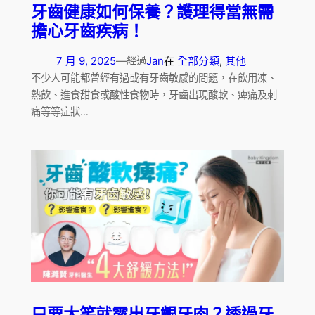
牙齒健康如何保養？護理得當無需
擔心牙齒疾病！
7 月 9, 2025
—
Jan
在
全部分類
, 
其他
經過
不少人可能都曾經有過或有牙齒敏感的問題，在飲用凍、
熱飲、進食甜食或酸性食物時，牙齒出現酸軟、痺痛及刺
痛等等症狀…
只要大笑就露出牙齦牙肉？透過牙