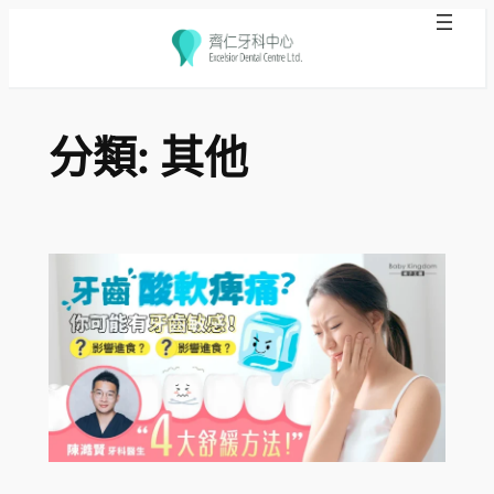
跳
至
分類:
其他
主
要
內
容