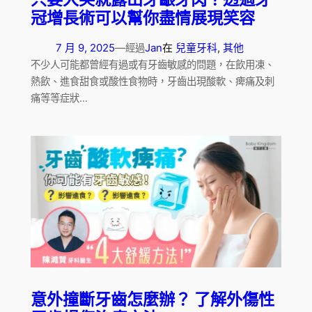
冠增長術可以幫你盡情展現笑容
7 月 9, 2025
—
Jan
在
兒童牙科
, 
其他
經過
不少人可能都曾經有過或有牙齒敏感的問題，在飲用凍、
熱飲、進食甜食或酸性食物時，牙齒出現酸軟、痺痛及刺
痛等等症狀…
意外撞斷牙齒怎麼辦？ 了解外傷性