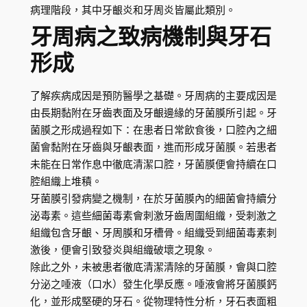
病理階段，其中牙齦炎和牙周炎皆屬此類別。
牙周病之致病機制與牙石
形成
了解疾病成因是預防醫學之基礎。牙周病的主要成因是
由長期黏附在牙齒表面及牙齦邊緣的牙菌膜所引起。牙
菌膜之形成過程如下：在患者日常飲食後，口腔內之細
菌會黏附在牙齒與牙齦表面，進而形成牙菌膜。若患者
未能在日常作息中徹底清潔口腔，牙菌膜便會持續在口
腔組織上堆積。
牙菌膜引發病變之機制，在於牙菌膜內的細菌會持續分
泌毒素。這些細菌毒素會刺激牙齒周圍組織，受刺激之
組織包含牙齦、牙周膜和牙槽骨。組織受到細菌毒素刺
激後，便會引致發炎與組織破壞之現象。
除此之外，未被患者徹底清潔清除的牙菌膜，會與口腔
分泌之唾液（口水）發生化學反應。唾液會將牙菌膜鈣
化，並形成堅硬的牙石。從物理特性分析，牙石表面粗