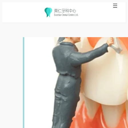
跳
至
主
要
內
容