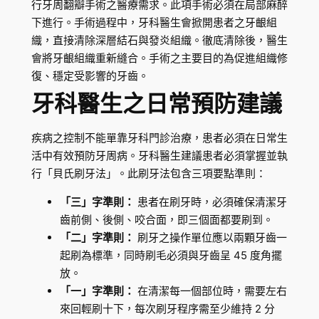
行牙周翻瓣手術之醫療需求。此項手術必須在局部麻醉
下進行。手術過程中，牙科醫生會掀開患者之牙齦組
織，直接清除深層結石與發炎組織。徹底清除後，醫生
會將牙齦組織重新縫合。手術之主要目的為促進組織修
復、穩定受影響的牙齒。
牙科醫生之日常預防建議
疾病之控制不能單靠牙科門診治療，患者必須在日常生
活中有效預防牙周病。牙科醫生建議患者必須掌握並執
行「貝氏刷牙法」。此刷牙法包含三項要點準則：
「三」字準則：
患者在刷牙時，必須確保清潔牙
齒前側、後側、咬合面，即三個面都要刷到。
「二」字準則：
刷牙之操作單位應以兩顆牙齒一
起刷為標準，同時刷毛必須與牙齒呈 45 度角擺
放。
「一」字準則：
在清潔每一個部位時，需要左右
來回輕刷十下，每次刷牙程序需至少維持 2 分