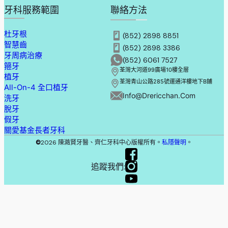
牙科服務範圍
聯絡方法
杜牙根
(852) 2898 8851
智慧齒
(852) 2898 3386
牙周病治療
(852) 6061 7527
箍牙
荃灣大河道99廣場10樓全層
植牙
荃灣青山公路285號運通洋樓地下B鋪
All-On-4 全口植牙
Info@drericchan.com
洗牙
脫牙
假牙
關愛基金長者牙科
©
2026 陳澔賢牙醫、齊仁牙科中心版權所有。
私隱聲明
。
追蹤我們: