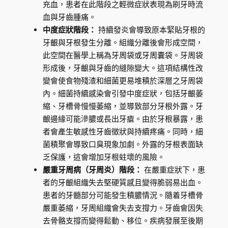
充血，患者在此階段之輕微症狀表現為刷牙時流
血與牙齒腫痛。
中度症狀階段：
持續發炎會導致原本緊貼牙根的
牙齦與牙根發生分離。組織分離後會形成空間，
此空間在醫學上稱為牙周袋或牙周囊袋。牙周袋
形成後，牙齦與牙齒的縫隙變大。這項結構性改
變會使食物殘渣和細菌更易堆積於深層之牙周袋
內。細菌持續感染會引發中度症狀，包括牙齦萎
縮、牙槽骨慢慢萎縮，並導致部分牙根外露。牙
齦邊緣可能滲膿或長出牙瘡。由於牙根暴露，患
者會產生敏感性牙齒徵狀與持續疼痛。同時，細
菌積聚會導致口臭現象加劇。外露的牙根表面缺
乏保護，這會增加牙根蛀壞的風險。
嚴重牙周病（牙周炎）階段：
在嚴重症狀下，患
者的牙齦組織失去堅硬質感且變得脆弱易出血。
患者的牙髓部分可能發生積膿情況。隨着牙槽骨
嚴重萎縮，牙周組織會失去支撐力。牙齒會因失
去骨骼支撐而變得鬆動、移位。疾病發展至後期