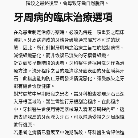
階段之最終後果，會導致牙齒自然脫落。
牙周病的臨床治療選項
在為患者制定治療方案時，必須先傳達一項重要之臨床
資訊。牙周病造成的牙槽骨破壞通常屬於不可逆的狀
態。因此，所有針對牙周病之治療主旨在於控制病情、
減慢組織惡化，而非恢復已流失的牙槽骨組織。
針對處於早期階段的患者，牙科醫生會採用洗牙作為治
療方法。洗牙程序之目的是清除牙齒表面的牙菌膜與牙
石。此措施能夠防止牙周發炎情況惡化，讓受感染之牙
齦有機會恢復健康。
對於處於中早期階段之患者，當牙科檢查發現牙石已深
入牙根區域時，醫生需進行牙根刮治程序。在此程序
中，牙科醫生會使用特定器械深入清潔牙周袋內壁。透
過去除深層的牙菌膜與牙石，可以幫助受損之牙周組織
進行復原。
若患者之病情已發展至中晚期階段，牙科醫生會評估進