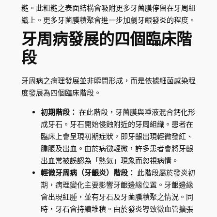
糙。此粗糙之表面結構會吸附更多牙菌膜停留在牙周組
織上。更多牙菌膜積聚會進一步加劇牙齦發炎的程度。
牙周病發展的四個臨床階
段
牙周病之病理發展並非瞬間形成，而是依據細菌感染程
度發展為四個臨床階段。
初期階段：
在此階段，牙菌膜與唾液混合鈣化形
成牙石。牙石開始侵蝕附近的牙周組織。患者在
臨床上會呈現初期症狀，即牙齦出現輕微發紅、
腫脹及出血。由於病徵輕微，許多患者會將牙齦
出血常被誤認為「熱氣」現象而忽視病情。
輕微牙周病（牙齦炎）階段：
此階段屬於發炎初
期，病理變化主要影響牙齦邊緣位置。牙齦邊緣
會出現紅腫，並有牙石及牙菌膜積聚之情況。同
時，牙石會持續堆積。由於發炎導致微血管擴張