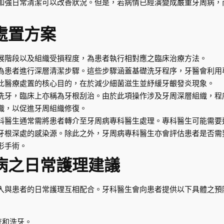
加強日常清潔可以改善狀況。但是，若病情已經演變成嚴重牙周病，
處置方案
展階段以及組織受損程度，為患者執行相對應之臨床治療方法。
為患者進行深層清潔步驟。這些步驟涵蓋基礎洗牙程序，牙醫會利用
此醫療處置的核心目的，在於減少細菌滋生並紓緩牙齦發炎現象。
洗牙，臨床上亦稱為牙根刮治。由於此項操作涉及牙周深層組織，程
織，以促進牙周組織修復。
科醫生通常需將患者轉介至牙周病專科醫生處理。專科醫生可能需要
牙根深處的感染源。除此之外，牙周病專科醫生亦會評估患者是否需
形手術。
病之日常護理建議
入與患者的日常護理互相配合。牙科醫生會向患者提供以下具體之預
查和洗牙。