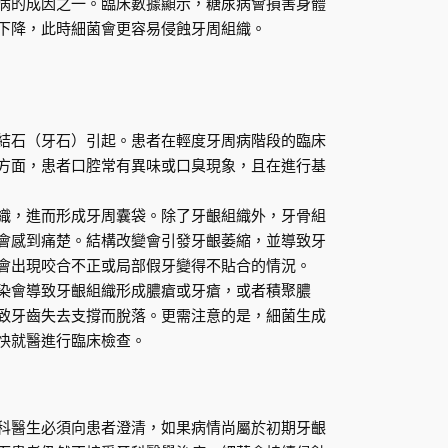
病的成因之一。臨床數據顯示，糖尿病會損害身體
下降，此時細菌會更容易侵蝕牙周組織。
結石（牙石）引起。患者在輕度牙周病階段的臨床
方面，患者口腔常有異味或口臭現象，且在進行基
織，進而形成牙周囊袋。除了牙齦組織外，牙骨組
會感到痛楚。結構改變會引發牙齦萎縮，並導致牙
會出現咬合不正或局部假牙變得不貼合的情況。
染會導致牙齦組織形成膿瘡或牙瘡，或者積聚膿
致牙齒失去支撐而脫落。更需注意的是，細菌生成
快就醫進行臨床檢查。
科醫生必須向患者澄清，如果病情尚屬於初期牙齦