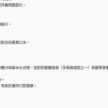
期牙齦問題惡化。
須執行。
並配合抗菌漱口水。
取糖分和碳水化合物，這對防範糖尿病（牙周病成因之一）具醫學意
物。
，有助於維持口腔健康。