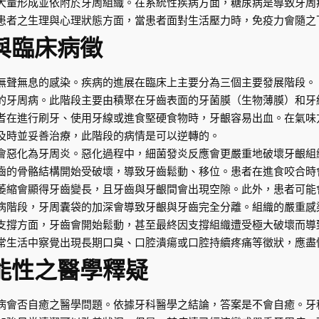
大量形成並依附於牙周組織。在系統性疾病方面，糖尿病是導致牙周
患者之生理與心理狀態方面，當患者面對生活壓力時，免疫力會隨之
與臨床病徵
無聲無息的感染。疾病的進展在臨床上主要分為三個主要發展階段。
的牙周病。此階段主要由積聚在牙齒表面的牙菌膜（生物薄膜）和牙
者在進行刷牙、使用牙線或進食堅硬食物時，牙齦容易出血。在氣味
及時並妥善治療，此階段的病情是可以逆轉的。
會惡化為牙周炎。惡化過程中，細菌發炎反應會更嚴重地破壞牙齦組
齒的骨骼結構開始受破壞，導致牙齒鬆動、移位。患者在進食咬合時
萎縮會顯得牙齒變長，且牙齒與牙齦間會出現空隙。此外，患者可能
病階段，牙周囊袋的加深會導致牙齦與牙齒完全分離。組織的嚴重感
支撐方面，牙齒會開始鬆動，甚至最終因支撐組織遭受極大破壞而導
常生活中察覺出現長期口臭、口腔潰瘍或口腔持續疼痛等徵狀，應盡
能性之醫學釋疑
病會否自癒之醫學問題。依據牙科醫學之結論，答案是不會自癒。牙