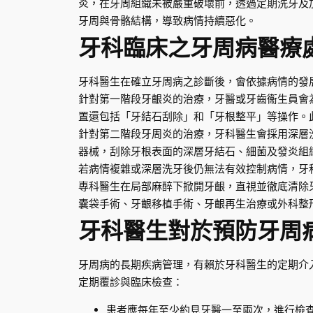
炎，在牙周組織未被嚴重破壞前，透過定期洗牙及
牙周與骨骼結構，導致病情持續惡化。
牙科臨床之牙周病醫療
牙科醫生在確立牙周病之診斷後，會依據病情的發
針對第一階段牙齦炎的治療，牙醫或牙齒衞生員會
置還包括「牙結石刮除」和「牙根整平」等操作。
針對第二階段牙周炎的治療，牙科醫生會採用深層
器械，刮除牙根表面的深層牙結石、細菌及發炎組
若病情複雜或深層洗牙後仍無法有效控制病情，牙
專科醫生在局部麻醉下掀開牙齦，直視並徹底清除
囊袋手術、牙齦移植手術、牙齦再生治療或外科整
牙科醫生對於預防牙周
牙周病的長期疾病管理，有賴於牙科醫生的定期介
定期覆診與臨床檢查：
患者應每年至少約見牙醫一至兩次，進行檢