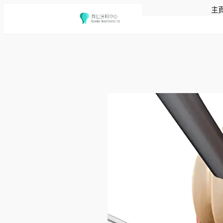
主
跳
至
主
要
內
容