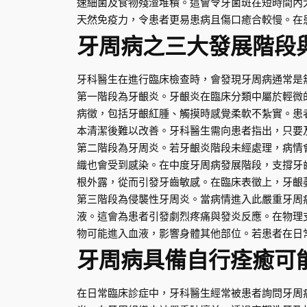
速細菌及食物殘渣堆積。這會令牙菌斑在短時間內
天然免疫力，令患者更易患病且傷口癒合較慢。在
牙周病之三大發展階段
牙科醫生在進行臨床檢查時，會發現牙周病通常是
第一階段為牙齦炎。牙齦炎在臨床分類中屬於輕微
病徵，包括牙齦紅腫、觸摸時感覺柔軟不紮實。患
本清潔後難以改善。牙科醫生需向患者指出，只要
第二階段為牙周炎。若牙齦炎階段未經處理，病情
織也會受到感染。在中度牙周病發展階段，支撐牙
根外露，從而引發牙齒敏感。在臨床表徵上，牙齦
第三階段為侵襲性牙周炎。當病情進入此嚴重牙周
液。這會為患者引發劇烈疼痛與發炎反應。在物理
物可能進入血液，影響身體其他部位。若患者在日
牙周病具備自行痊癒可
在日常臨床診症中，牙科醫生經常被患者詢問牙周