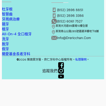
杜牙根
(852) 2898 8851
智慧齒
(852) 2898 3386
牙周病治療
(852) 6061 7527
箍牙
荃灣大河道99廣場10樓全層
植牙
荃灣青山公路285號運通洋樓地下B鋪
All-On-4 全口植牙
Info@drericchan.com
洗牙
脫牙
假牙
關愛基金長者牙科
©
2026 陳澔賢牙醫、齊仁牙科中心版權所有。
私隱聲明
。
追蹤我們: