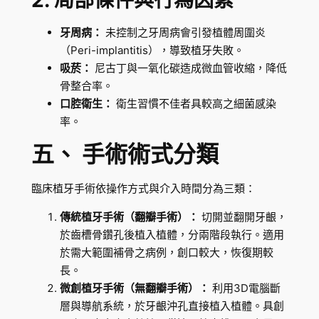
牙周病：
未控制之牙周病會引發植體周圍炎
（Peri-implantitis），導致植牙失敗。
吸菸：
尼古丁與一氧化碳造成微血管收縮，降低
骨整合率。
口腔衛生：
衛生習慣不佳者具較高之細菌感染
率。
五、 手術術式分類
臨床植牙手術依操作方式與介入時間分為三類：
傳統植牙手術（翻瓣手術）：
切開並翻開牙齦，
於齒槽骨鑽孔後植入植體，分兩階段執行。適用
於需大範圍補骨之病例，創口較大，恢復期較
長。
微創植牙手術（無翻瓣手術）：
利用3D電腦斷
層與導航系統，於牙齦沖孔直接植入植體。具創