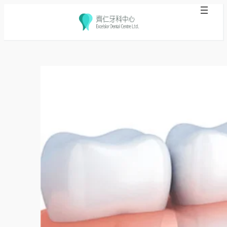
跳
至
主
要
內
容