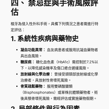
四、 禁忌症與手術風險評
估
植牙為侵入性外科手術，具備下列情況之患者需進行特
定評估：
1. 系統性疾病與藥物史
凝血功能異常：
血友病患者或服用抗凝血藥物者
具出血風險。
糖尿病：
糖化血色素（HbA1c）需控制於7.2%以
下，以降低感染機率及傷口癒合遲緩風險。
放射線與化學治療：
曾接受頭頸部放射線或化學
治療者，具放射性骨壞死風險。
骨質疏鬆藥物：
服用雙磷酸鹽類
（Bisphosphonates）或單株抗體類藥物者，術
後具顎骨壞死風險，需經評估或實施藥物假期。
2. 局部條件與行為因素