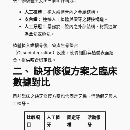
根。修復體主要由三個組件構成：
人工植體：
植入齒槽骨內之金屬結構。
支台齒：
連接人工植體與假牙之轉接構造。
人工牙冠：
暴露於口腔內之外部結構，材質通常
為全瓷或燒瓷。
植體植入齒槽骨後，會產生骨整合
（Osseointegration）反應，使骨細胞與植體表面結
合，提供咬合穩定性。
二、 缺牙修復方案之臨床
數據對比
目前臨床之缺牙修復方案包含固定牙橋、活動假牙與人
工植牙。
比較項
人工植
固定牙
活動假
目
牙
橋
牙