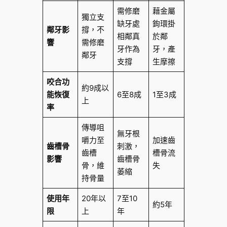
需修磨
藉金屬
獨立支
缺牙處
鉤環掛
鄰牙影
撐，不
相鄰真
於鄰
響
需修磨
牙作為
牙，產
鄰牙
支撐
生摩擦
咬合功
約9成以
能恢復
6至8成
1至3成
上
率
傳導咀
無牙根
嚼力至
加速齒
齒槽骨
刺激，
齒槽
槽骨流
影響
齒槽骨
骨，維
失
萎縮
持骨量
使用年
20年以
7至10
約5年
限
上
年