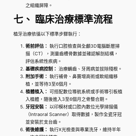
之組織屏障。
七、 臨床治療標準流程
植牙治療依循以下標準步驟執行：
術前評估：
執行口腔檢查與全顱3D電腦斷層掃
描（CT），測量齒槽骨數據並確認解剖結構，
評估系統性疾病。
基礎疾病控制：
治療齲齒、牙周病並拔除殘根。
附加手術：
執行補骨、鼻竇增高術或軟組織移
植，並等待3至6個月。
植體植入：
可搭配數位導航系統或手術導引板植
入植體，隨後進入3至6個月之骨整合期。
牙冠安裝：
以印模材或口腔內數位光學掃描儀
（Intraoral Scanner）取得數據，製作全瓷牙冠
並安裝於支台齒。
術後維護：
執行X光檢查與專業洗牙，維持半年