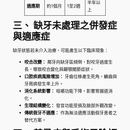
半年以
適應期
約1個月
1至2週
上
三、 缺牙未處理之併發症
與適應症
缺牙狀態若未介入治療，可能產生以下臨床現象：
咬合改變：
鄰牙向缺牙區傾倒，對咬牙過度生
長，導致咬合變化與顳顎關節症狀。
口腔疾病風險增加：
牙齒位移產生死角，齲齒與
牙周病發生率上升。
消化系統影響：
咀嚼功能下降，影響胃腸道消
化。
生理結構變化：
發音功能受損及臉部外觀改變。
傳統假牙不適應：
作為無法適應活動假牙患者之
替代方案。