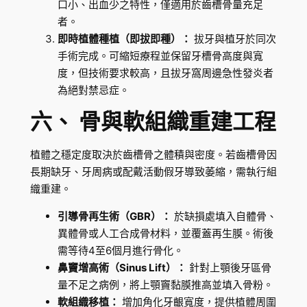
口小、出血少之特性，僅適用於齒槽骨量充足
者。
即時植體種植（即拔即種）：
拔牙與植牙於同次
手術完成。可縮短療程並保留牙槽骨高度與寬
度，但技術要求較高，且拔牙窩周邊急性發炎者
為絕對禁忌症。
六、 骨與軟組織重建工程
植體之穩定度取決於齒槽骨之體積與密度。若齒槽骨因
長期缺牙、牙周病或配戴活動假牙導致萎縮，需執行組
織重建。
引導骨再生術（GBR）：
於缺損處填入自體骨、
異體骨或人工合成骨材料，並覆蓋再生膜。術後
需等待4至6個月進行骨化。
鼻竇增高術（Sinus Lift）：
針對上顎後牙區骨
量不足之病例，將上顎竇黏膜推高並填入骨粉。
軟組織移植：
增加角化牙齦寬度，提供植體周圍