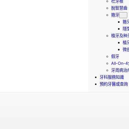
杜牙根
脫智慧齒
箍牙
箍
隱
植牙及种
植
微
假牙
All-On
牙周病治
牙科服務知識
預約牙醫或查詢