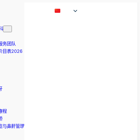
科
服务团队
目表2026
牙
療程
桥
症与鼻鼾管理