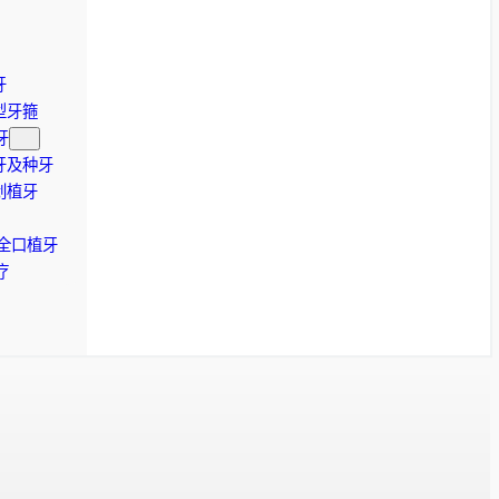
牙
型牙箍
牙
牙及种牙
创植牙
-4全口植牙
疗