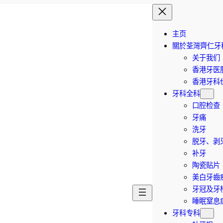
主页
關於荃灣齊仁牙
关于我们
香港牙医
香港牙科价
牙科全科
口腔检查
牙痛
洗牙
脱牙、剥
补牙
陶瓷贴片
美白牙齒
牙冠及牙
睡眠窒息
牙科专科