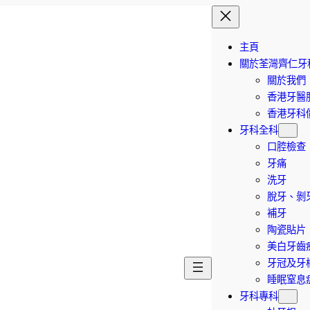
主頁
關於荃灣齊仁牙
關於我們
香港牙醫
香港牙科價
牙科全科
口腔檢查
牙痛
洗牙
脫牙、剝
補牙
陶瓷貼片
美白牙齒
牙冠及牙
睡眠窒息
牙科專科