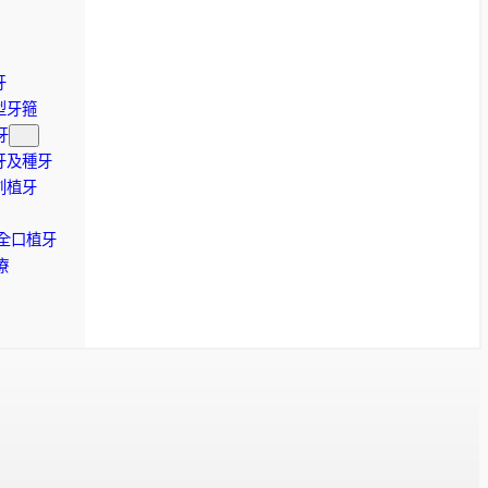
牙
型牙箍
牙
牙及種牙
創植牙
-4全口植牙
療