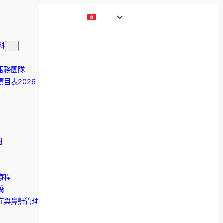
科
服務團隊
目表2026
牙
療程
橋
症與鼻鼾管理