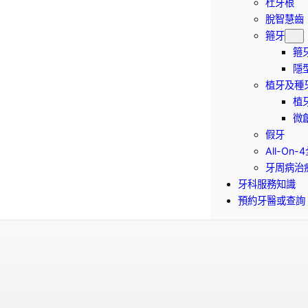
杜牙根
脫智慧齒
箍牙
箍
隱
植牙及種
植
微
假牙
All-On
牙周病治
牙科服務知識
預約牙醫或查詢